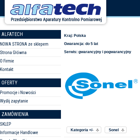
ALFATECH
Kraj: Polska
NOWA STRONA ze sklepem
Gwarancja: do 5 lat
Serwis: gwarancyjny i pogwarancyjny
Strona Główna
O Firmie
Kontakt
OFERTY
Promocje i Nowości
Wyślij zapytanie
ZAMÓWIENIA
Sortuj według
Producent:
SKLEP
Kategoria +/-
Sonel
Informacje Handlowe