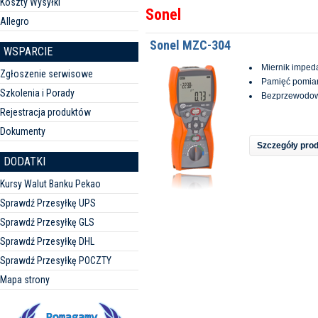
Koszty Wysyłki
Sonel
Allegro
Sonel MZC-304
WSPARCIE
Miernik impeda
Zgłoszenie serwisowe
Pamięć pomia
Szkolenia i Porady
Bezprzewodow
Rejestracja produktów
Dokumenty
Szczegóły pro
DODATKI
Kursy Walut Banku Pekao
Sprawdź Przesyłkę UPS
Sprawdź Przesyłkę GLS
Sprawdź Przesyłkę DHL
Sprawdź Przesyłkę POCZTY
Mapa strony