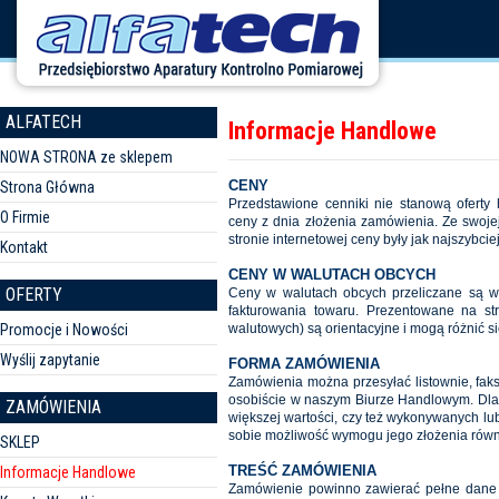
ALFATECH
Informacje Handlowe
NOWA STRONA ze sklepem
CENY
Strona Główna
Przedstawione cenniki nie stanową ofert
O Firmie
ceny z dnia złożenia zamówienia. Ze swoje
stronie internetowej ceny były jak najszybcie
Kontakt
CENY W WALUTACH OBCYCH
OFERTY
Ceny w walutach obcych przeliczane są 
fakturowania towaru. Prezentowane na st
Promocje i Nowości
walutowych) są orientacyjne i mogą różnić s
Wyślij zapytanie
FORMA ZAMÓWIENIA
Zamówienia można przesyłać listownie, fak
osobiście w naszym Biurze Handlowym. Dla 
ZAMÓWIENIA
większej wartości, czy też wykonywanych l
sobie możliwość wymogu jego złożenia równ
SKLEP
TREŚĆ ZAMÓWIENIA
Informacje Handlowe
Zamówienie powinno zawierać pełne dane z