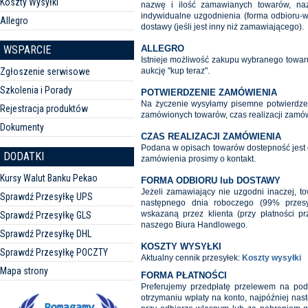
Koszty Wysyłki
nazwę i ilość zamawianych towarów, naz
indywidualne uzgodnienia (forma odbioru-wys
Allegro
dostawy (jeśli jest inny niż zamawiającego).
WSPARCIE
ALLEGRO
Istnieje możliwość zakupu wybranego towar
Zgłoszenie serwisowe
aukcję "kup teraz".
Szkolenia i Porady
POTWIERDZENIE ZAMÓWIENIA
Na życzenie wysyłamy pisemne potwierdzen
Rejestracja produktów
zamówionych towarów, czas realizacji zamów
Dokumenty
CZAS REALIZACJI ZAMÓWIENIA
Podana w opisach towarów dostepność jest or
DODATKI
zamówienia prosimy o kontakt.
Kursy Walut Banku Pekao
FORMA ODBIORU lub DOSTAWY
Jeżeli zamawiający nie uzgodni inaczej, t
Sprawdź Przesyłkę UPS
następnego dnia roboczego (99% przesyłe
wskazaną przez klienta (przy płatności p
Sprawdź Przesyłkę GLS
naszego Biura Handlowego.
Sprawdź Przesyłkę DHL
KOSZTY WYSYŁKI
Sprawdź Przesyłkę POCZTY
Aktualny cennik przesyłek:
Koszty wysyłki
Mapa strony
FORMA PŁATNOŚCI
Preferujemy przedpłatę przelewem na pods
otrzymaniu wpłaty na konto, najpóźniej nas