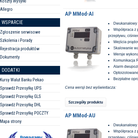
Koszty Wysyłki
Allegro
AP MMod-AI
WSPARCIE
Dwukanałowy 
Współpraca z p
Zgłoszenie serwisowe
przepływu, ciśnien
Szkolenia i Porady
Wejścia prądo
Skalowanie wa
Rejestracja produktów
Wersje wykona
Dokumenty
Komunikacja 
Alarm dwupozi
DODATKI
Optoizolowane
Bezpłatne op
Kursy Walut Banku Pekao
Cena wersji bez wyświetlacza:
Sprawdź Przesyłkę UPS
Sprawdź Przesyłkę GLS
Szczegóły produktu
Sprawdź Przesyłkę DHL
Sprawdź Przesyłkę POCZTY
AP MMod-AU
Mapa strony
Dwukanałowy 
Współpraca z p
przepływu, ciśnien