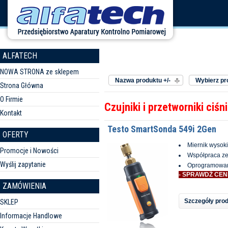
ALFATECH
Sortuj według
Producent:
NOWA STRONA ze sklepem
Nazwa produktu +/-
Wybierz pr
Strona Główna
O Firmie
Czujniki i przetworniki ciśn
Kontakt
Testo SmartSonda 549i 2Gen
OFERTY
Miernik wysoki
Promocje i Nowości
Współpraca ze
Wyślij zapytanie
Oprogramowani
- SPRAWDŹ CEN
ZAMÓWIENIA
Szczegóły pro
SKLEP
Informacje Handlowe