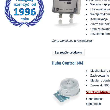
Wejścia napię
Skalowanie wa
Wersje wykona
Komunikacja 
Alarm dwupozi
Optoizolowane
Bezpłatne op
Cena wersji bez wyświetlacza:
Szczegóły produktu
Huba Control 604
Mechaniczne cz
Zastosowanie w
Medium: powie
Zakres do 300
-SPRAWDŹ CEN
Cena brutto:
Cena netto: