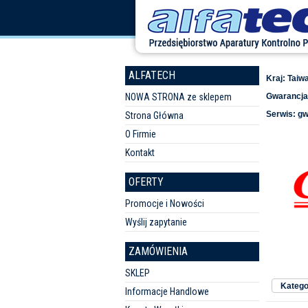
ALFATECH
Kraj: Taiw
NOWA STRONA ze sklepem
Gwarancja
Serwis: g
Strona Główna
O Firmie
Kontakt
OFERTY
Promocje i Nowości
Wyślij zapytanie
ZAMÓWIENIA
Sortuj w
SKLEP
Kategor
Informacje Handlowe