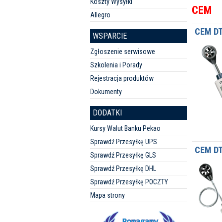
Koszty Wysyłki
CEM
Allegro
CEM DT
WSPARCIE
Zgłoszenie serwisowe
Szkolenia i Porady
Rejestracja produktów
Dokumenty
DODATKI
Kursy Walut Banku Pekao
Sprawdź Przesyłkę UPS
CEM DT
Sprawdź Przesyłkę GLS
Sprawdź Przesyłkę DHL
Sprawdź Przesyłkę POCZTY
Mapa strony