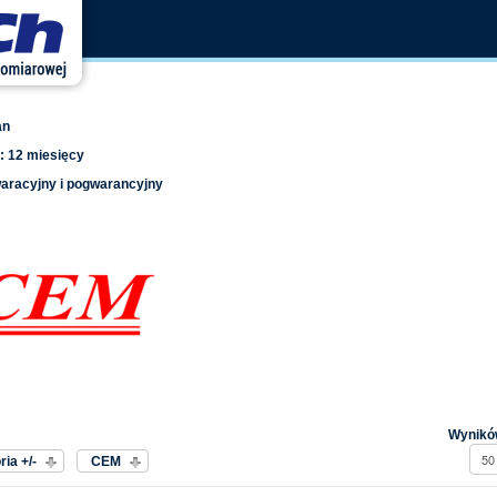
an
: 12 miesięcy
waracyjny i pogwarancyjny
edług
Producent:
Wyników
ia +/-
CEM