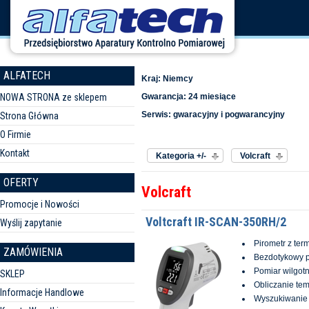
ALFATECH
Kraj: Niemcy
NOWA STRONA ze sklepem
Gwarancja: 24 miesiące
Serwis: gwaracyjny i pogwarancyjny
Strona Główna
O Firmie
Sortuj według
Producent:
Kontakt
Kategoria +/-
Volcraft
OFERTY
Volcraft
Promocje i Nowości
Voltcraft IR-SCAN-350RH/2
Wyślij zapytanie
Pirometr z te
ZAMÓWIENIA
Bezdotykowy p
Pomiar wilgotn
SKLEP
Obliczanie tem
Informacje Handlowe
Wyszukiwanie 