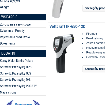
Koszty Wysyłki
Allegro
Szczegóły pro
WSPARCIE
Zgłoszenie serwisowe
Voltcraft IR-650-12D
Szkolenia i Porady
Pirometr
Rejestracja produktów
Bezdotykowy p
Dokumenty
Zakres pomiar
Rozdzielczość
Regulowany ws
DODATKI
Celownik lase
Kursy Walut Banku Pekao
Sprawdź Przesyłkę UPS
Szczegóły pro
Sprawdź Przesyłkę GLS
Sprawdź Przesyłkę DHL
Sprawdź Przesyłkę POCZTY
Mapa strony