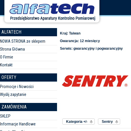
ALFATECH
Kraj: Taiwan
NOWA STRONA ze sklepem
Gwarancja: 12 miesięcy
Serwis: gwarancyjny i pogwarancyjny
Strona Główna
O Firmie
Kontakt
OFERTY
Promocje i Nowości
Wyślij zapytanie
ZAMÓWIENIA
Sortuj według
Producent:
SKLEP
Kategoria +/-
Sentry
Informacje Handlowe