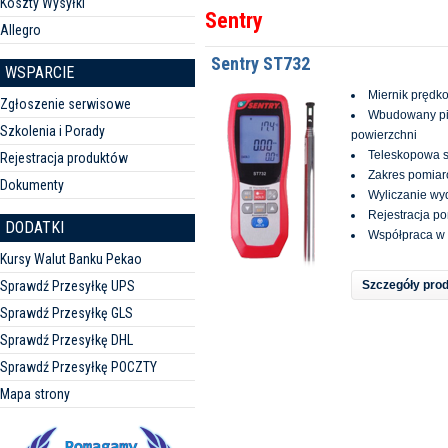
Koszty Wysyłki
Sentry
Allegro
Sentry ST732
WSPARCIE
Miernik prędko
Zgłoszenie serwisowe
Wbudowany pir
Szkolenia i Porady
powierzchni
Teleskopowa 
Rejestracja produktów
Zakres pomiaro
Dokumenty
Wyliczanie wy
Rejestracja p
DODATKI
Współpraca w
Kursy Walut Banku Pekao
Sprawdź Przesyłkę UPS
Szczegóły pro
Sprawdź Przesyłkę GLS
Sprawdź Przesyłkę DHL
Sprawdź Przesyłkę POCZTY
Mapa strony