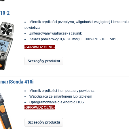
410-2
Miernik prędkości przepływu, wilgotności względnej i temperatu
powietrza
Zintegrowany wiatraczek i czujniki
Zakres pomiarowy: 0,4...20 m/s; 0...100%RH; -10...+50°C
-SPRAWDŹ CENĘ-
Szczegóły produktu
SmartSonda 410i
Miernik prędkości i temperatury powietrza
Współpraca ze smartfonem lub tabletem
Oprogramowanie dla Android i iOS
-SPRAWDŹ CENĘ-
Szczegóły produktu