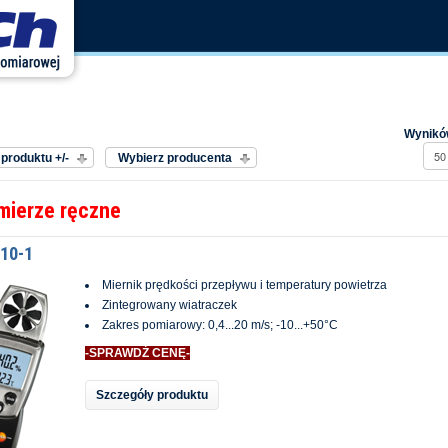
edług
Producent:
Wyników
produktu +/-
Wybierz producenta
mierze ręczne
410-1
Miernik prędkości przepływu i temperatury powietrza
Zintegrowany wiatraczek
Zakres pomiarowy: 0,4...20 m/s; -10...+50°C
-SPRAWDŹ CENĘ-
Szczegóły produktu