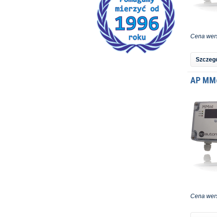
Cena wers
Szczegó
AP MM
Cena wers