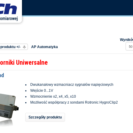
edług
Wyników
Producent:
produktu +/-
AP Automatyka
orniki Uniwersalne
od
Dwukanałowy wzmacniacz sygnałów napięciowych
Wejście 0...1V
Wzmocnienie x2, x4, x5, x10
Możliwość współpracy z sondami Rotronic HygroClip2
Szczegóły produktu