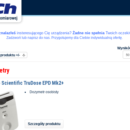
znalazłeś
insteresującego Cię urządzenia?
Żadne nie spełnia
Twoich oczek
Zadzwoń lub napisz do nas. Przygotujemy dla Ciebie indywidualną ofertę.
edług
Wyników
produktu +/-
etry
 Scientific TruDose EPD Mk2+
Dozymetr osobisty
Szczegóły produktu