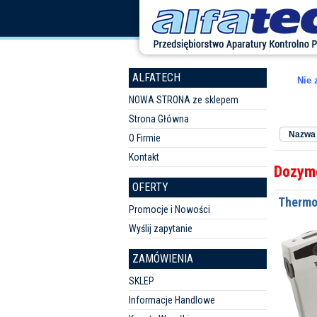
ALFATECH
Nie 
NOWA STRONA ze sklepem
Sortuj w
Strona Główna
Nazwa 
O Firmie
Kontakt
Dozym
OFERTY
Thermo
Promocje i Nowości
Wyślij zapytanie
ZAMÓWIENIA
SKLEP
Informacje Handlowe