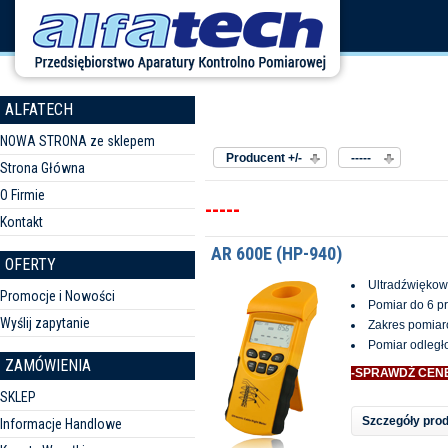
ALFATECH
Sortuj według
Producent:
NOWA STRONA ze sklepem
Producent +/-
-----
Strona Główna
O Firmie
-----
Kontakt
AR 600E (HP-940)
OFERTY
Ultradźwiękow
Promocje i Nowości
Pomiar do 6 
Wyślij zapytanie
Zakres pomiar
Pomiar odległ
ZAMÓWIENIA
-SPRAWDŹ CEN
SKLEP
Szczegóły pro
Informacje Handlowe