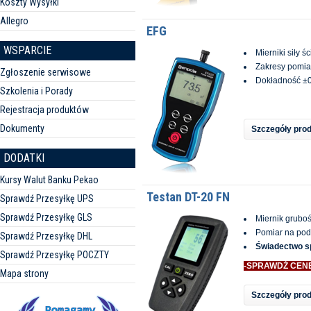
Koszty Wysyłki
Allegro
EFG
WSPARCIE
Mierniki siły ś
Zakresy pomi
Zgłoszenie serwisowe
Dokładność ±
Szkolenia i Porady
Rejestracja produktów
Dokumenty
Szczegóły pro
DODATKI
Kursy Walut Banku Pekao
Testan DT-20 FN
Sprawdź Przesyłkę UPS
Sprawdź Przesyłkę GLS
Miernik gruboś
Pomiar na pod
Sprawdź Przesyłkę DHL
Świadectwo s
Sprawdź Przesyłkę POCZTY
-SPRAWDŹ CEN
Mapa strony
Szczegóły pro