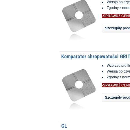
Wersja po czy
Zgodny z norm
-SPRAWDŹ CEN
Szczegóły pro
Komparator chropowatości GRI
Wzorzec profil
Wersja po czy
Zgodny z norm
-SPRAWDŹ CEN
Szczegóły pro
GL