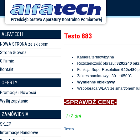
ALFATECH
Testo 883
NOWA STRONA ze sklepem
Strona Główna
Kamera termowizyjna
O Firmie
Rozdzielczość obrazu:
320x240
piks
Kontakt
Funkcja SuperResolution
640x480
pi
Zakres pomiarowy: -30...+650°C
OFERTY
Wymienne obiektywy
Współpraca WLAN ze smartfonem lu
Promocje i Nowości
Wyślij zapytanie
-SPRAWDŹ CENĘ-
ZAMÓWIENIA
SKLEP
Testo
Informacje Handlowe