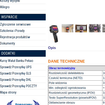
Koszty Wysyłki
Allegro
WSPARCIE
Zgłoszenie serwisowe
Szkolenia i Porady
Rejestracja produktów
Dokumenty
Opis
DODATKI
Kursy Walut Banku Pekao
DANE TECHNICZNE
Sprawdź Przesyłkę UPS
Obraz termowizyjny
Sprawdź Przesyłkę GLS
Rozdzielczość detektektora
1
Czułość termiczna (NETD)
1
Sprawdź Przesyłkę DHL
Pole widzenia
3
Sprawdź Przesyłkę POCZTY
Min. odległość ogniskowania
<
Mapa strony
Rozdzielczość geometryczna (IFOV)
3
Testo SuperResolution (pixsels/IFOV)
3
Odświeżanie obrazu
9