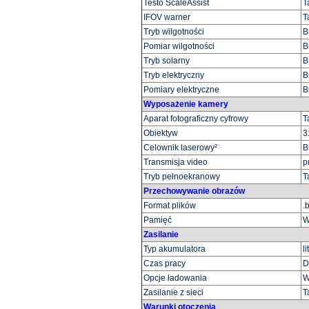
Testo ScaleAssist
T
IFOV warner
T
Tryb wilgotności
B
Pomiar wilgotności
B
Tryb solarny
B
Tryb elektryczny
B
Pomiary elektryczne
B
Wyposażenie kamery
Aparat fotograficzny cyfrowy
T
Obiektyw
3
Celownik laserowy²
B
Transmisja video
p
Tryb pełnoekranowy
T
Przechowywanie obrazów
Format plików
.
Pamięć
W
Zasilanie
Typ akumulatora
l
Czas pracy
D
Opcje ładowania
W
Zasilanie z sieci
T
Warunki otoczenia