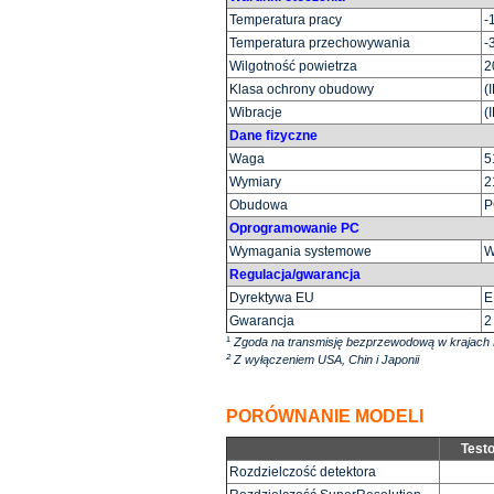
Temperatura pracy
-
Temperatura przechowywania
-
Wilgotność powietrza
2
Klasa ochrony obudowy
(
Wibracje
(
Dane fizyczne
Waga
5
Wymiary
2
Obudowa
P
Oprogramowanie PC
Wymagania systemowe
W
Regulacja/gwarancja
Dyrektywa EU
E
Gwarancja
2
¹
Zgoda na transmisję bezprzewodową w krajach EU
²
Z wyłączeniem USA, Chin i Japonii
PORÓWNANIE MODELI
Test
Rozdzielczość detektora