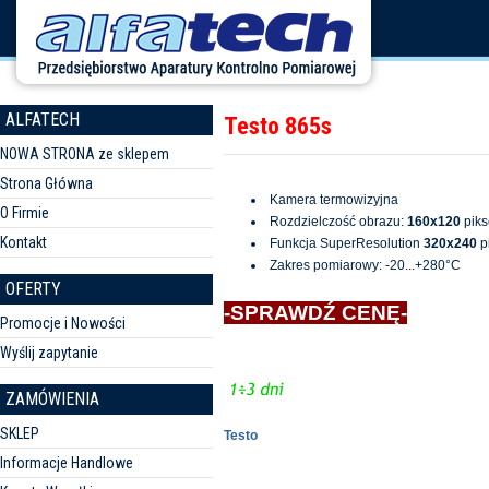
ALFATECH
Testo 865s
NOWA STRONA ze sklepem
Strona Główna
Kamera termowizyjna
O Firmie
Rozdzielczość obrazu:
160x120
piks
Kontakt
Funkcja SuperResolution
320x240
pi
Zakres pomiarowy: -20...+280°C
OFERTY
-SPRAWDŹ CENĘ-
Promocje i Nowości
Wyślij zapytanie
ZAMÓWIENIA
SKLEP
Testo
Informacje Handlowe