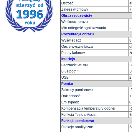
Ostrość
a
Zakres widmowy
7
Obraz rzeczywisty
Wielkość obrazu
-
-
Min odlegość ogniskowania
Prezentacja obrazu
Wyświetlacz
8
Opcje wyświetlacza
o
Palety kolorów
ż
Interfejs
Łączność WLAN
B
Bluetooth¹
B
USB
2
Pomiar
Zakresy pomiarowe
-
Dokładność
±
Emisyjność
0
Kompensacja temperatury odbitej
R
Funkcja Testo ε-Assist
B
Funkcje pomiarowe
Funkcje analityczne
Ś