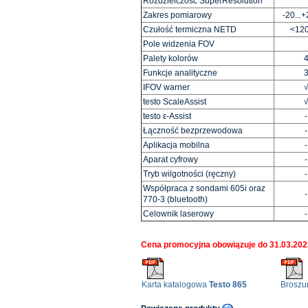
Rozdzielczość SuperResolution
Zakres pomiarowy
-20...
Czułość termiczna NETD
<12
Pole widzenia FOV
Palety kolorów
Funkcje analityczne
IFOV warner
testo ScaleAssist
testo ε-Assist
-
Łączność bezprzewodowa
-
Aplikacja mobilna
-
Aparat cyfrowy
-
Tryb wilgotności (ręczny)
-
Współpraca z sondami 605i oraz
-
770-3 (bluetooth)
Celownik laserowy
-
Cena promocyjna obowiązuje do 31.03.202
Karta katalogowa
Testo 865
Broszu