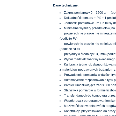
Dane techniczne
:
Zakres pomiarowy 0 – 1500 µm - (po
Dokładność pomiaru ± 2% ± 1 µm lub
Jednostki pomiarowe µm lub milsy d
Minimalne wymiary przedmiotów, na k
powierzchnie płaskie nie mniejsze ni
(podłoże Fe)
powierzchnie płaskie nie mniejsze ni
(podłoże NFe)
pręty/rury o średnicy ≥ 3,0mm (podłoż
Wybór rozdzielczości wyświetlanego 
Kalibracja jedno lub dwupunktowa n
z materiałów poddawanych badaniom z u
Prowadzenie pomiarów w dwóch tryb
Automatyczne rozpoznawanie typu po
Pamięć umożliwiająca zapis 500 po
Statystyka pomiarów w formie liczbow
Transfer danych do komputera przez
Współpraca z oprogramowaniem kom
Możliwość ustawienia dwóch progów 
Konstrukcja przystosowana do pracy 