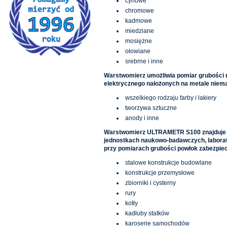
cynowe
chromowe
kadmowe
miedziane
mosiężne
ołowiane
srebrne i inne
Warstwomierz umożliwia pomiar grubości
elektrycznego nałożonych na metale niemag
wszelkiego rodzaju farby i lakiery
tworzywa sztuczne
anody i inne
Warstwomierz ULTRAMETR S100 znajduje sz
jednostkach naukowo-badawczych, laborat
przy pomiarach grubości powłok zabezpie
stalowe konstrukcje budowlane
konstrukcje przemysłowe
zbiorniki i cysterny
rury
kotły
kadłuby statków
karoserie samochodów