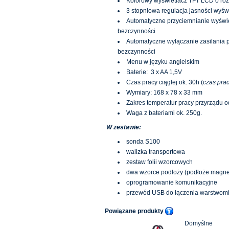
Kolorowy wyświetlacz TFT LCD o rozd
3 stopniowa regulacja jasności wyśw
Automatyczne przyciemnianie wyświe
bezczynności
Automatyczne wyłączanie zasilania p
bezczynności
Menu w języku angielskim
Baterie: 3 x AA 1,5V
Czas pracy ciągłej ok. 30h (
czas pra
Wymiary: 168 x 78 x 33 mm
Zakres temperatur pracy przyrządu o
Waga z bateriami ok. 250g.
W zestawie:
sonda S100
walizka transportowa
zestaw folii wzorcowych
dwa wzorce podłoży (podłoże magne
oprogramowanie komunikacyjne
przewód USB do łączenia warstwomi
Powiązane produkty
Domyślne