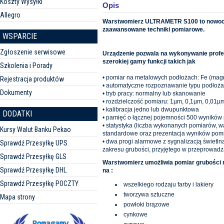
Koszty Wysyłki
Opis
Allegro
Warstwomierz ULTRAMETR S100 to nowocz
zaawansowane techniki pomiarowe.
WSPARCIE
Zgłoszenie serwisowe
Urządzenie pozwala na wykonywanie profe
szerokiej gamy funkcji takich jak
Szkolenia i Porady
• pomiar na metalowych podłożach: Fe (mag
Rejestracja produktów
• automatyczne rozpoznawanie typu podłoża
Dokumenty
• tryb pracy: normalny lub skanowanie
• rozdzielczość pomiaru: 1µm, 0,1µm, 0,01µm
• kalibracja jedno lub dwupunktowa
DODATKI
• pamięć o łącznej pojemności 500 wyników
• statystyka (liczba wykonanych pomiarów, 
Kursy Walut Banku Pekao
standardowe oraz prezentacja wyników pomia
• dwa progi alarmowe z sygnalizacją świetl
Sprawdź Przesyłkę UPS
zakresu grubości, przyjętego w przeprowad
Sprawdź Przesyłkę GLS
Warstwomierz umożliwia pomiar grubości
Sprawdź Przesyłkę DHL
na :
Sprawdź Przesyłkę POCZTY
wszelkiego rodzaju farby i lakiery
tworzywa sztuczne
Mapa strony
powłoki brązowe
cynkowe