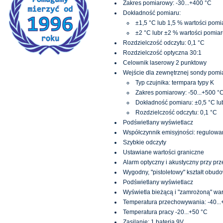
Zakres pomiarowy: -30...+400 °C
Dokładność pomiaru:
±1,5 °C lub 1,5 % wartości pomia
±2 °C lubr ±2 % wartości pomiaru
Rozdzielczość odczytu: 0,1 °C
Rozdzielczość optyczna 30:1
Celownik laserowy 2 punktowy
Wejście dla zewnętrznej sondy pomi
Typ czujnika: termpara typy K
Zakres pomiarowy: -50...+500 °
Dokładność pomiaru: ±0,5 °C lu
Rozdzielczość odczytu: 0,1 °C
Podświetlany wyświetlacz
Współczynnik emisyjności: regulowan
Szybkie odczyty
Ustawiane wartości graniczne
Alarm optyczny i akustyczny przy prz
Wygodny, "pistoletowy" kształt obud
Podświetlany wyświetlacz
Wyświetla bieżącą i "zamrożoną" wa
Temperatura przechowywania: -40...
Temperatura pracy -20...+50 °C
Zasilanie: 1 bateria 9V