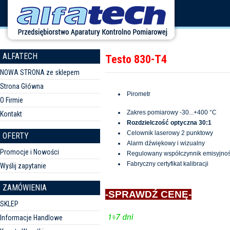
ALFATECH
Testo 830-T4
NOWA STRONA ze sklepem
Strona Główna
Pirometr
O Firmie
Zakres pomiarowy -30...+400 °C
Kontakt
Rozdzielczość optyczna 30:1
Celownik laserowy 2 punktowy
OFERTY
Alarm dźwiękowy i wizualny
Promocje i Nowości
Regulowany współczynnik emisyjnoś
Fabryczny certyfikat kalibracji
Wyślij zapytanie
ZAMÓWIENIA
-SPRAWDŹ CENĘ-
SKLEP
Informacje Handlowe