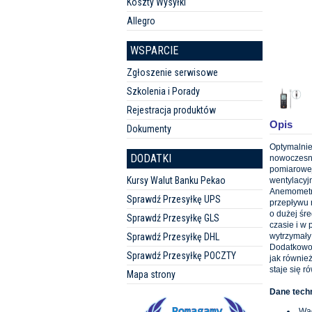
Koszty Wysyłki
Allegro
WSPARCIE
Zgłoszenie serwisowe
Szkolenia i Porady
Rejestracja produktów
Opis
Dokumenty
Optymalnie
DODATKI
nowoczesny
pomiarowej
Kursy Walut Banku Pekao
wentylacyj
Anemometr 
Sprawdź Przesyłkę UPS
przepływu 
o dużej śre
Sprawdź Przesyłkę GLS
czasie i w
wytrzymały
Sprawdź Przesyłkę DHL
Dodatkowo:
Sprawdź Przesyłkę POCZTY
jak również
staje się 
Mapa strony
Dane tech
Wag