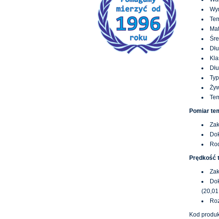
Wym
Tem
Mat
Śre
Dłu
Kla
Dłu
Typ
Żyw
Tem
Pomiar te
Zak
Dok
Rod
Prędkość
Zak
Dok
(20,01
Roz
Kod produk