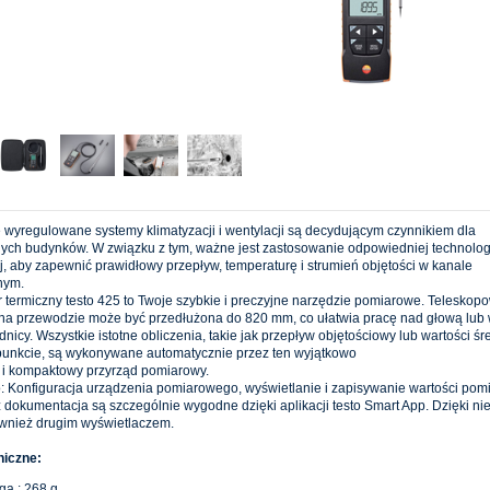
 wyregulowane systemy klimatyzacji i wentylacji są decydującym czynnikiem dla
ch budynków. W związku z tym, ważne jest zastosowanie odpowiedniej technolog
, aby zapewnić prawidłowy przepływ, temperaturę i strumień objętości w kanale
nym.
termiczny testo 425 to Twoje szybkie i preczyjne narzędzie pomiarowe. Teleskop
na przewodzie może być przedłużona do 820 mm, co ułatwia pracę nad głową lub
dnicy. Wszystkie istotne obliczenia, takie jak przepływ objętościowy lub wartości ś
 punkcie, są wykonywane automatycznie przez ten wyjątkowo
 i kompaktowy przyrząd pomiarowy.
 Konfiguracja urządzenia pomiarowego, wyświetlanie i zapisywanie wartości pom
 dokumentacja są szczególnie wygodne dzięki aplikacji testo Smart App. Dzięki nie
również drugim wyświetlaczem.
niczne:
a : 268 g