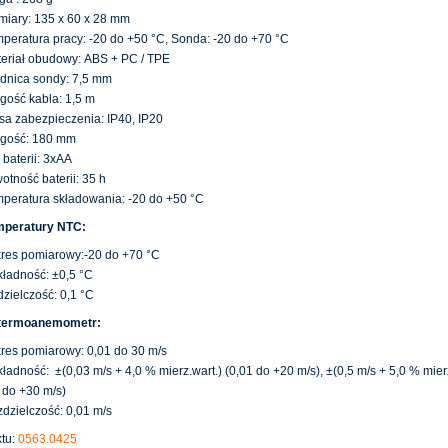
iary: 135 x 60 x 28 mm
peratura pracy: -20 do +50 °C, Sonda: -20 do +70 °C
eriał obudowy: ABS + PC / TPE
dnica sondy: 7,5 mm
gość kabla: 1,5 m
sa zabezpieczenia: IP40, IP20
gość: 180 mm
 baterii: 3xAA
otność baterii: 35 h
peratura składowania: -20 do +50 °C
mperatury NTC:
res pomiarowy:-20 do +70 °C
ładność: ±0,5 °C
zielczość: 0,1 °C
 termoanemometr:
res pomiarowy: 0,01 do 30 m/s
ładność: ±(0,03 m/s + 4,0 % mierz.wart.) (0,01 do +20 m/s), ±(0,5 m/s + 5,0 % mierz
 do +30 m/s)
dzielczość: 0,01 m/s
tu:
0563.0425