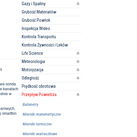
Gazy i Spaliny
Grubość Materiałów
Grubość Powłok
Inspekcja Wideo
Kontrola Transportu
Kontrola Żywności i Leków
Life Science
Meteorologia
ii
Motoryzacja
Odległość
owa sonda
Prędkość obrotowa
 w kanałach
rednie w
Przepływ Powietrza
Balometry
iarowych,
j smartfon
Mierniki manometryczne
Mierniki termiczne
Mierniki wiatraczkowe