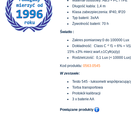
Materiał obudowy: ABS + PC / TPE
Długość kabla: 1,4 m
Klasa zabezpieczenia: IP40, IP20
Typ baterii: 3xAA
Żywotność baterii: 70 h
Światło :
Zakres pomiarowy:0 do 100000 Lux
Dokładność: Class C ¹⁾ f1 = 6% = V(L
15% ±3% mierz.wart.±1Cyfr(a)(y)
Rodzielczość: 0,1 Lux (< 10000 Lux)
Kod produktu:
0563.0545
W zestawie:
Testo 545 - luksometr współpracując
Torba transportowa
Protokół kalibracji
3 x baterie AA
Powiązane produkty