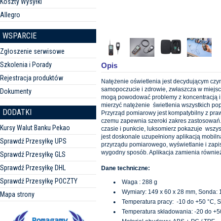
Koszty Wysyłki
Allegro
WSPARCIE
Zgłoszenie serwisowe
Szkolenia i Porady
Opis
Rejestracja produktów
Natężenie oświetlenia jest decydującym cz
samopoczucie i zdrowie, zwłaszcza w miejsca
Dokumenty
mogą powodować problemy z koncentracją i 
mierzyć natężenie świetlenia wszystkich popu
DODATKI
Przyrząd pomiarowy jest kompatybilny z pra
czemu zapewnia szeroki zakres zastosowań. 
Kursy Walut Banku Pekao
czasie i punkcie, luksomierz pokazuje wszys
jest doskonale uzupełniony aplikacją mobilną
Sprawdź Przesyłkę UPS
przyrządu pomiarowego, wyświetlanie i zap
wygodny sposób. Aplikacja zamienia również
Sprawdź Przesyłkę GLS
Sprawdź Przesyłkę DHL
Dane techniczne:
Sprawdź Przesyłkę POCZTY
Waga : 288 g
Wymiary: 149 x 60 x 28 mm, Sonda: 
Mapa strony
Temperatura pracy: -10 do +50 °C, 
Temperatura składowania: -20 do +5