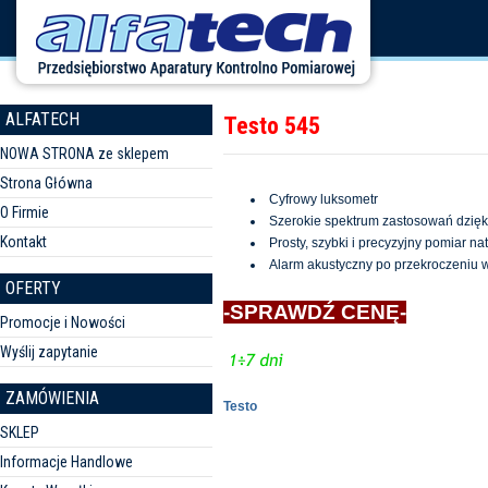
ALFATECH
Testo 545
NOWA STRONA ze sklepem
Strona Główna
Cyfrowy luksometr
O Firmie
Szerokie spektrum zastosowań dzięk
Kontakt
Prosty, szybki i precyzyjny pomiar na
Alarm akustyczny po przekroczeniu w
OFERTY
-SPRAWDŹ CENĘ-
Promocje i Nowości
Wyślij zapytanie
ZAMÓWIENIA
Testo
SKLEP
Informacje Handlowe