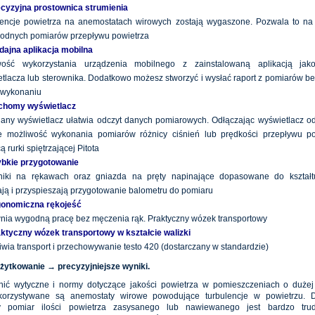
cyzyjna prostownica strumienia
lencje powietrza na anemostatach wirowych zostają wygaszone. Pozwala to na
godnych pomiarów przepływu powietrza
ajna aplikacja mobilna
wość wykorzystania urządzenia mobilnego z zainstalowaną aplikacją jak
tlacza lub sterownika. Dodatkowo możesz stworzyć i wysłać raport z pomiarów b
 wykonaniu
chomy wyświetlacz
any wyświetlacz ułatwia odczyt danych pomiarowych. Odłączając wyświetlacz o
eje możliwość wykonania pomiarów różnicy ciśnień lub prędkości przepływu p
 rurki spiętrzającej Pitota
bkie przygotowanie
niki na rękawach oraz gniazda na pręty napinające dopasowane do kształ
ają i przyspieszają przygotowanie balometru do pomiaru
gonomiczna rękojeść
ia wygodną pracę bez męczenia rąk. Praktyczny wózek transportowy
ktyczny wózek transportowy w kształcie walizki
wia transport i przechowywanie testo 420 (dostarczany w standardzie)
żytkowanie → precyzyjniejsze wyniki.
ić wytyczne i normy dotyczące jakości powietrza w pomieszczeniach o dużej
korzystywane są anemostaty wirowe powodujące turbulencje w powietrzu. D
y pomiar ilości powietrza zasysanego lub nawiewanego jest bardzo trud