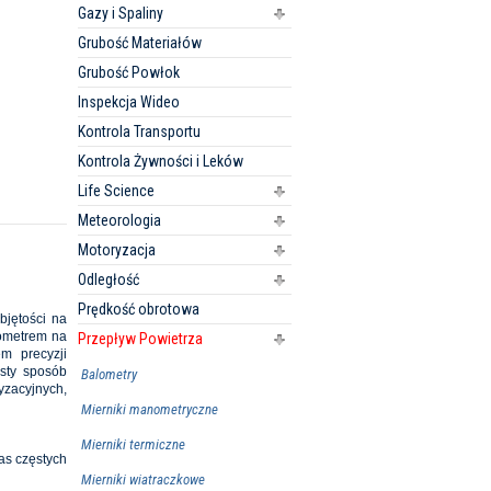
Gazy i Spaliny
Grubość Materiałów
Grubość Powłok
Inspekcja Wideo
Kontrola Transportu
Kontrola Żywności i Leków
Life Science
Meteorologia
Motoryzacja
Odległość
Prędkość obrotowa
bjętości na
lometrem na
Przepływ Powietrza
m precyzji
sty sposób
Balometry
yzacyjnych,
Mierniki manometryczne
Mierniki termiczne
as częstych
Mierniki wiatraczkowe