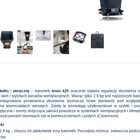
ładn
y i
poręczny
– balometr
testo 420
znacznie ułatwia regulację strumienia o
-tach i wylotach kanałów wentylacyjnych. Ważąc tylko 2.9 kg jest najlżejszym ba
zintegrowana prostownica strumienia wyznacza nowe standardy pod względe
na anemostatach wirowych. Zalety te pozwalają użytkownikowi w szybki i pro
ytyczne i normy dotyczące jakości powietrza w systemach wentylacyjnych i klimat
ieszczeniach biurowych lub w pomieszczeniach czystych (Cleanroom).
ki
.9 kg – lżejszy niż jakikolwiek inny balometr. Poczujesz różnicę, zwłaszcza podcz
rów