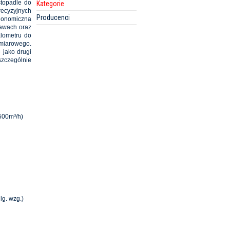
stopadle do
Kategorie
recyzyjnych
Producenci
rgonomiczna
kawach oraz
alometru do
omiarowego.
 jako drugi
szczególnie
500m³/h)
lg. wzg.)