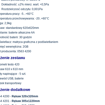
Dokładność: ±2% mierz. wart. +0,5Pa
Rozdzielczosć odczytu: 0,001Pa
peratura pracy: -5...+60°C
peratura przechowywania: -20..+60°C
a: 2,9kg
kaw: standardowy 620x620mm
ilanie: baterie alkaiczne AA
otność baterii: 30 godzin
wietlacz: matryca graficzna z podświetlaniem
mięć wewnętrzna: 2GB
 producenta: 0563 4200
żenie zestawu
ometr testo 420
kaw 610 x 610 mm
ty napinające - 5 szt.
ewód USB, baterie
ek transportowy
żenie dodatkowe
4 4200 -
Rękaw 320x320mm
4 4201 -
Rękaw 305x1220mm