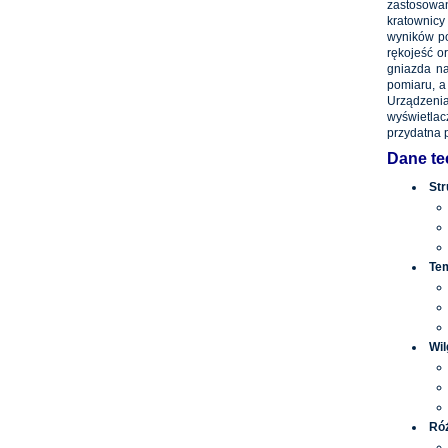
zastosowan
kratownicy
wyników po
rękojeść o
gniazda na
pomiaru, a
Urządzenia
wyświetlac
przydatna 
Dane te
Str
Te
Wil
Róż