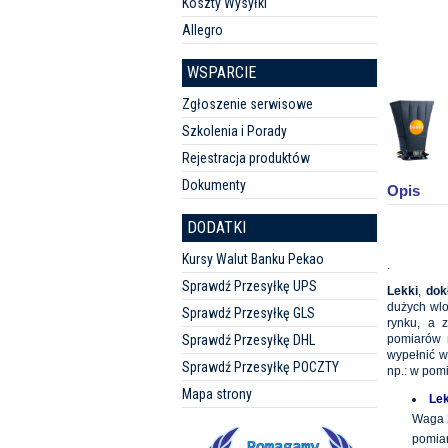
Koszty Wysyłki
Allegro
WSPARCIE
Zgłoszenie serwisowe
Szkolenia i Porady
Rejestracja produktów
Dokumenty
Opis
DODATKI
Kursy Walut Banku Pekao
.
Sprawdź Przesyłkę UPS
Lekki
,
dok
dużych wlo
Sprawdź Przesyłkę GLS
rynku, a 
Sprawdź Przesyłkę DHL
pomiarów 
wypełnić w
Sprawdź Przesyłkę POCZTY
np.: w pom
Mapa strony
Lek
Waga 2
pomia