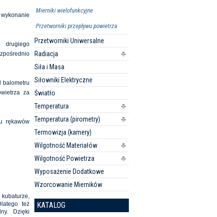
Mierniki wielofunkcyjne
 wykonanie
Przetworniki przepływu powietrza
Przetworniki Uniwersalne
o drugiego
Radiacja
ezpośrednio
Siła i Masa
Siłowniki Elektryczne
d balometru
Światło
owietrza za
Temperatura
Temperatura (pirometry)
tu rękawów
Termowizja (kamery)
Wilgotność Materiałów
Wilgotność Powietrza
Wyposażenie Dodatkowe
Wzorcowanie Mierników
 kubaturze,
KATALOG
latego też
ny. Dzięki