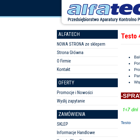
ALFATECH
Testo 
NOWA STRONA ze sklepem
Strona Główna
Bal
O Firmie
Pom
Kontakt
Pro
Pa
OFERTY
Wsp
Promocje i Nowości
-SPRA
Wyślij zapytanie
ZAMÓWIENIA
Testo
SKLEP
Informacje Handlowe