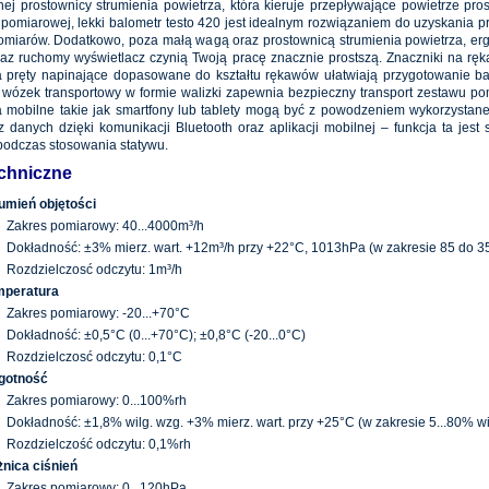
ej prostownicy strumienia powietrza, która kieruje przepływające powietrze pro
 pomiarowej, lekki balometr testo 420 jest idealnym rozwiązaniem do uzyskania p
miarów. Dodatkowo, poza małą wagą oraz prostownicą strumienia powietrza, e
raz ruchomy wyświetlacz czynią Twoją pracę znacznie prostszą. Znaczniki na rę
 pręty napinające dopasowane do kształtu rękawów ułatwiają przygotowanie b
 wózek transportowy w formie walizki zapewnia bezpieczny transport zestawu p
 mobilne takie jak smartfony lub tablety mogą być z powodzeniem wykorzystane
z danych dzięki komunikacji Bluetooth oraz aplikacji mobilnej – funkcja ta jest 
podczas stosowania statywu.
chniczne
umień objętości
Zakres pomiarowy: 40...4000m³/h
Dokładność: ±3% mierz. wart. +12m³/h przy +22°C, 1013hPa (w zakresie 85 do 3
Rozdzielczosć odczytu: 1m³/h
mperatura
Zakres pomiarowy: -20...+70°C
Dokładność: ±0,5°C (0...+70°C); ±0,8°C (-20...0°C)
Rozdzielczosć odczytu: 0,1°C
gotność
Zakres pomiarowy: 0...100%rh
Dokładność: ±1,8% wilg. wzg. +3% mierz. wart. przy +25°C (w zakresie 5...80% wi
Rozdzielczość odczytu: 0,1%rh
nica ciśnień
Zakres pomiarowy: 0...120hPa