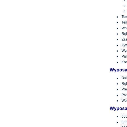
Tem
Tem
Wag
Rę
Zas
Żyw
Wyś
Pa
Kod
Wyposa
Bal
Rę
Prę
Prz
Wóz
Wyposa
055
055