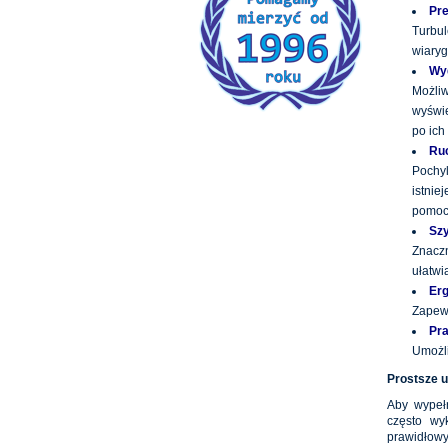
Pre
Turbu
wiary
Wyd
Możli
wyświe
po ich
Ru
Pochyl
istni
pomocą
Szy
Znacz
ułatwi
Er
Zapewn
Pra
Umożli
Prostsze u
Aby wypełn
często wy
prawidłow