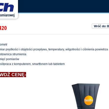
Wróć do: 
420
ometr
iar prędkości i objętości przepływu, temperatury, wilgotności i ciśnienia powietrza
stownica strumienia
mięć pomiarów
ółpraca z komputerem, smartfonem lub tabletem
WDŹ CENĘ-