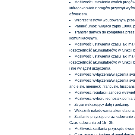
Możliwość ustawienia dwóch progów a
któregokolwiek z progów przyrząd wyśw
dźwiękiem.
Wzorzec testowy wbudowany w przed
Pamięć umożliwiająca zapis 10000 
Transfer danych do komputera prze
komunikacyjnym.
Możliwość ustawienia czasu jaki ma
(oszczędność akumulatorów) w funkcji 
Możliwość ustawienia czasu jaki ma
(oszczędność akumulatorów) w funkcji b
i nie wyłączył urządzenia.
Możliwość wyłączenia/włączenia sygn
Możliwość wyłączenia/włączenia sygn
angielski, niemiecki, francuski, hiszpańsk
Możliwość regulacji jasności wyświet
Możliwość wyboru jednostek pomiar
Zegar wskazujący datę i godzinę.
Wskaźnik naładowania akumulatora.
Zasilanie przyrządu oraz ładowanie 
Czas ładowania od 1h - 3h.
Możliwość zasilania przyrządu dwoma
Czas pracy z użyciem akumulatorów