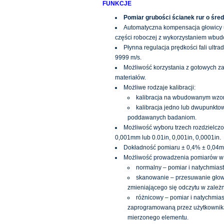
FUNKCJE
Pomiar grubości ścianek rur o śre
Automatyczna kompensacja głowicy u
części roboczej z wykorzystaniem wbu
Płynna regulacja prędkości fali ult
9999 m/s.
Możliwość korzystania z gotowych z
materiałów.
Możliwe rodzaje kalibracji:
kalibracja na wbudowanym wzorc
kalibracja jedno lub dwupunkt
poddawanych badaniom.
Możliwość wyboru trzech rozdzielcz
0,001mm lub 0.01in, 0,001in, 0,0001in.
Dokładność pomiaru ± 0,4% ± 0,04
Możliwość prowadzenia pomiarów w t
normalny – pomiar i natychmias
skanowanie – przesuwanie głow
zmieniającego się odczytu w zależ
różnicowy – pomiar i natychmia
zaprogramowaną przez użytkownik
mierzonego elementu.