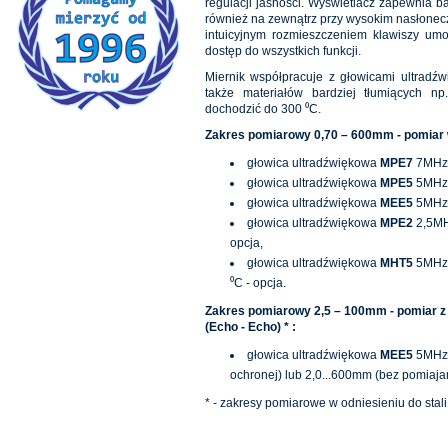
regulacji jasności. Wyświetlacz zapewnia 
również na zewnątrz przy wysokim nasłonecz
intuicyjnym rozmieszczeniem klawiszy umo
dostęp do wszystkich funkcji.
Miernik współpracuje z głowicami ultradź
także materiałów bardziej tłumiących np
dochodzić do 300 ⁰C.
Zakres pomiarowy 0,70 – 600mm - pomiar w 
głowica ultradźwiękowa
MPE7
7MHz 
głowica ultradźwiękowa
MPE5
5MHz w
głowica ultradźwiękowa
MEE5
5MHz w
głowica ultradźwiękowa
MPE2
2,5MHz
opcja,
głowica ultradźwiękowa
MHT5
5MHz 
⁰C - opcja.
Zakres pomiarowy 2,5 – 100mm - pomiar z p
(Echo - Echo) * :
głowica ultradźwiękowa
MEE5
5MHz 
ochronej) lub 2,0...600mm (bez pomiaja
* - zakresy pomiarowe w odniesieniu do stal