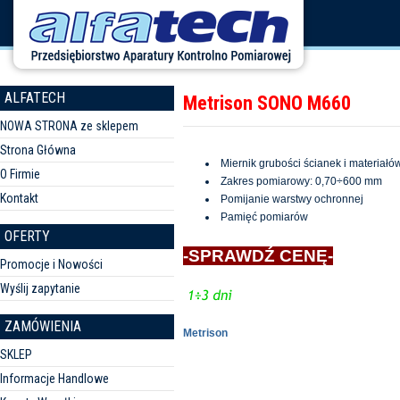
ALFATECH
Metrison SONO M660
NOWA STRONA ze sklepem
Strona Główna
Miernik grubości ścianek i materiałó
O Firmie
Zakres pomiarowy: 0,70÷600 mm
Kontakt
Pomijanie warstwy ochronnej
Pamięć pomiarów
OFERTY
-SPRAWDŹ CENĘ-
Promocje i Nowości
Wyślij zapytanie
ZAMÓWIENIA
Metrison
SKLEP
Informacje Handlowe