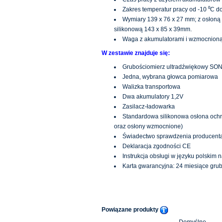
Zakres temperatur pracy od -10 ⁰C d
Wymiary 139 x 76 x 27 mm; z osłoną
silikonową 143 x 85 x 39mm.
Waga z akumulatorami i wzmocnioną 
W zestawie znajduje się:
Grubościomierz ultradźwiękowy S
Jedna, wybrana głowca pomiarowa
Walizka transportowa
Dwa akumulatory 1,2V
Zasilacz-ładowarka
Standardowa silikonowa osłona ochro
oraz osłony wzmocnione)
Świadectwo sprawdzenia producent
Deklaracja zgodności CE
Instrukcja obsługi w języku polskim 
Karta gwarancyjna: 24 miesiące grub
Powiązane produkty
Domyślne