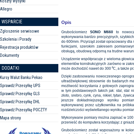
Koszty Wysyłki
Allegro
WSPARCIE
Opis
Zgłoszenie serwisowe
Grubościomierz
SONO M660
to nowocze
wykonywania bardzo precyzyjnych, szybkich
Szkolenia i Porady
do 600mm. Przyrząd został opracowany dla
funkcjami, szerokim zakresem pomiarowym
Rejestracja produktów
obsługą, obudową odporną na trudne warunk
Dokumenty
Urządzenie współpracuje z wieloma głowicam
elementów konstrukcyjnych zarówno w zakres
DODATKI
może dochodzić nawet do 300 ⁰C, a także p
Dzięki zastosowaniu nowoczesnego oprogram
Kursy Walut Banku Pekao
ultradźwiękowej stosownie do badanych mat
Sprawdź Przesyłkę UPS
możliwość korzystania z gotowych zaprogra
w tym podstawowych takich jak: stal, stal 
Sprawdź Przesyłkę GLS
złoto, srebro, cynk, cyna, nikiel, tytan, ży
jeszcze dokładniejszego wyniku pomia
Sprawdź Przesyłkę DHL
wykonywanej przez użytkownika na próbka
Sprawdź Przesyłkę POCZTY
rozdzielczości wyświetlanego wyniku pomiaru
Mapa strony
Wykonywane pomiary można zapisać w 100 p
przenieść do komputera korzystając z gniaz
Grubościomierz został wyposażony w kolo