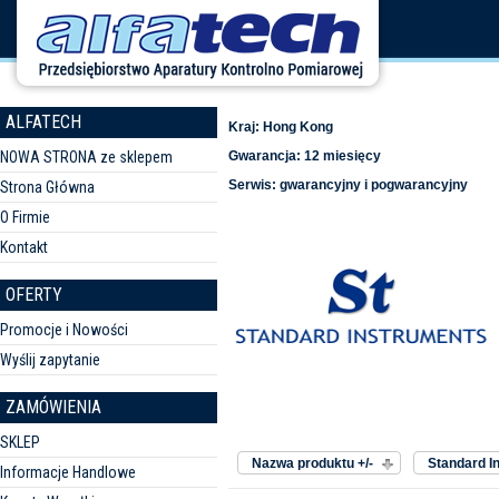
ALFATECH
Kraj: Hong Kong
NOWA STRONA ze sklepem
Gwarancja: 12 miesięcy
Serwis: gwarancyjny i pogwarancyjny
Strona Główna
O Firmie
Kontakt
OFERTY
Promocje i Nowości
Wyślij zapytanie
ZAMÓWIENIA
Sortuj według
Producent:
SKLEP
Nazwa produktu +/-
Standard I
Informacje Handlowe