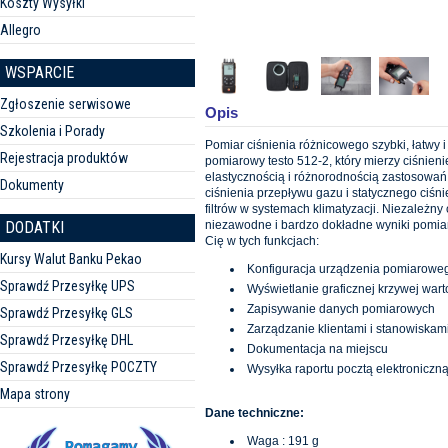
Koszty Wysyłki
Allegro
WSPARCIE
Zgłoszenie serwisowe
Opis
Szkolenia i Porady
Pomiar ciśnienia różnicowego szybki, łatwy i
Rejestracja produktów
pomiarowy testo 512-2, który mierzy ciśnie
elastycznością i różnorodnością zastosowań
Dokumenty
ciśnienia przepływu gazu i statycznego ciśni
filtrów w systemach klimatyzacji. Niezależny
niezawodne i bardzo dokładne wyniki pomiaró
DODATKI
Cię w tych funkcjach:
Kursy Walut Banku Pekao
Konfiguracja urządzenia pomiarowe
Sprawdź Przesyłkę UPS
Wyświetlanie graficznej krzywej wart
Zapisywanie danych pomiarowych
Sprawdź Przesyłkę GLS
Zarządzanie klientami i stanowiska
Sprawdź Przesyłkę DHL
Dokumentacja na miejscu
Sprawdź Przesyłkę POCZTY
Wysyłka raportu pocztą elektroniczn
Mapa strony
Dane techniczne:
Waga : 191 g