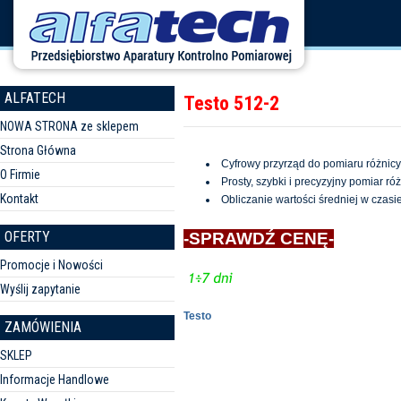
ALFATECH
Testo 512-2
NOWA STRONA ze sklepem
Strona Główna
Cyfrowy przyrząd do pomiaru różnicy
O Firmie
Prosty, szybki i precyzyjny pomiar ró
Kontakt
Obliczanie wartości średniej w czasi
OFERTY
-SPRAWDŹ CENĘ-
Promocje i Nowości
Wyślij zapytanie
Testo
ZAMÓWIENIA
SKLEP
Informacje Handlowe