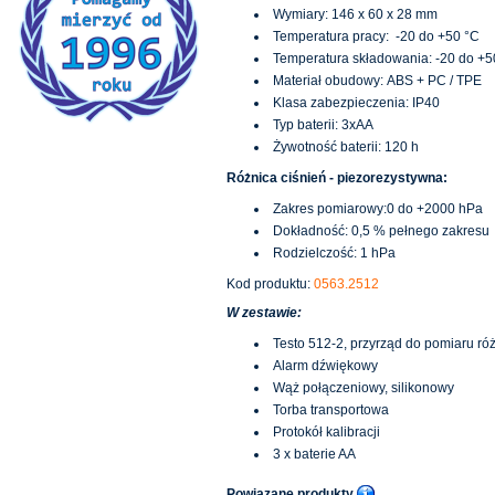
Wymiary: 146 x 60 x 28 mm
Temperatura pracy: -20 do +50 °C
Temperatura składowania: -20 do +5
Materiał obudowy: ABS + PC / TPE
Klasa zabezpieczenia: IP40
Typ baterii: 3xAA
Żywotność baterii: 120 h
Różnica ciśnień - piezorezystywna:
Zakres pomiarowy:0 do +2000 hPa
Dokładność: 0,5 % pełnego zakresu
Rodzielczość: 1 hPa
Kod produktu:
0563.2512
W zestawie:
Testo 512-2, przyrząd do pomiaru róż
Alarm dźwiękowy
Wąż połączeniowy, silikonowy
Torba transportowa
Protokół kalibracji
3 x baterie AA
Powiązane produkty