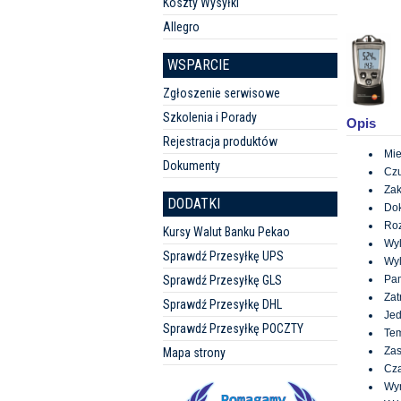
Koszty Wysyłki
Allegro
WSPARCIE
Zgłoszenie serwisowe
Szkolenia i Porady
Opis
Rejestracja produktów
Mie
Dokumenty
Czu
Zak
DODATKI
Dok
Roz
Kursy Walut Banku Pekao
Wyl
Sprawdź Przesyłkę UPS
Wyl
Sprawdź Przesyłkę GLS
Pam
Zat
Sprawdź Przesyłkę DHL
Jed
Sprawdź Przesyłkę POCZTY
Tem
Zas
Mapa strony
Cza
Wym