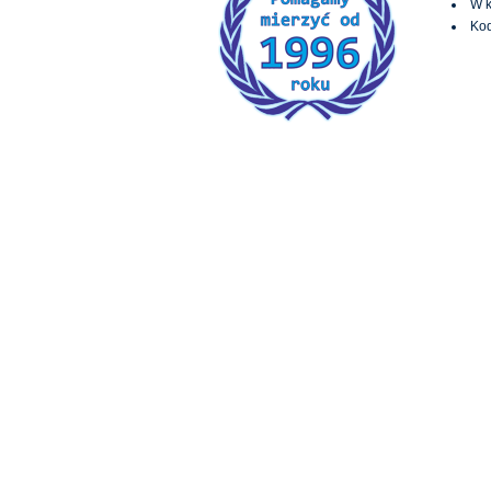
W k
Kod