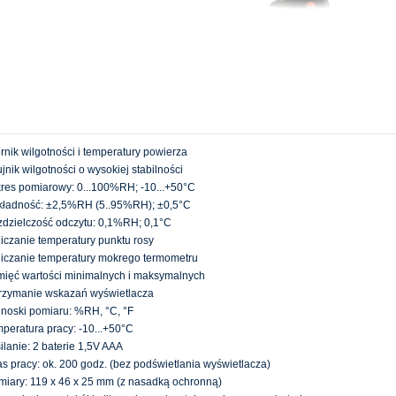
rnik wilgotności i temperatury powierza
jnik wilgotności o wysokiej stabilności
res pomiarowy: 0...100%RH; -10...+50°C
ładność: ±2,5%RH (5..95%RH); ±0,5°C
dzielczość odczytu: 0,1%RH; 0,1°C
iczanie temperatury punktu rosy
iczanie temperatury mokrego termometru
ięć wartości minimalnych i maksymalnych
rzymanie wskazań wyświetlacza
noski pomiaru: %RH, °C, °F
peratura pracy: -10...+50°C
ilanie: 2 baterie 1,5V AAA
s pracy: ok. 200 godz. (bez podświetlania wyświetlacza)
iary: 119 x 46 x 25 mm (z nasadką ochronną)