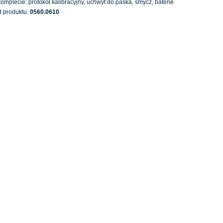
omplecie: protokół kalibracyjny, uchwyt do paska, smycz, baterie
 produktu:
0560.0610