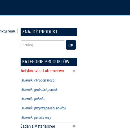
ZNAJDŹ PRODUKT
nktu rosy
KATEGORIE PRODUKTÓW
Antykorozja i Lakiernictwo
Mierniki chropowatości
Mierniki grubości powłok
Mierniki połysku
Mierniki przyczepności powłok
Mierniki punktu rosy
Badania Materiałowe