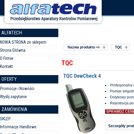
ALFATECH
Sortuj według
Producent:
NOWA STRONA ze sklepem
Nazwa produktu +/-
TQC
Strona Główna
O Firmie
TQC
Kontakt
TQC DewCheck 4
OFERTY
Profesjonalny 
Promocje i Nowości
Pomiar wilgotn
Wyślij zapytanie
Dotykowy pomi
Rejestracja p
ZAMÓWIENIA
-SPRAWDŹ CEN
SKLEP
Szczegóły pro
Informacje Handlowe